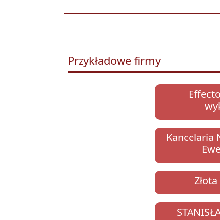
Przykładowe firmy
Effecto
wy
Kancelaria 
Ewe
Złota
STANISŁA