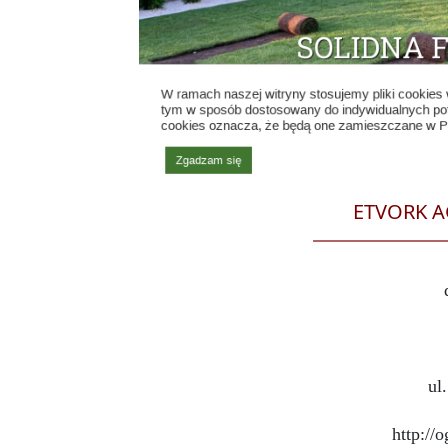
ETVORK A
ul
http://