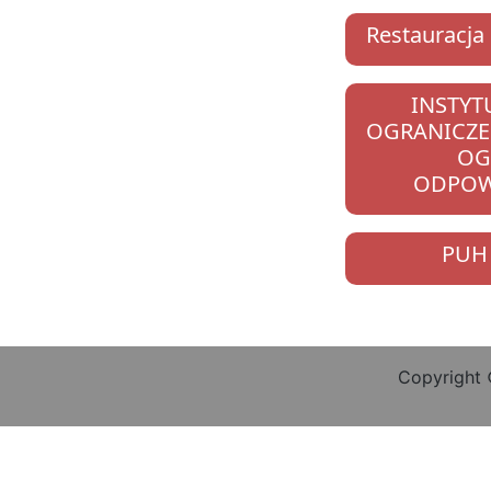
Restauracja 
INSTYT
OGRANICZE
OG
ODPOW
PUH
Copyright 