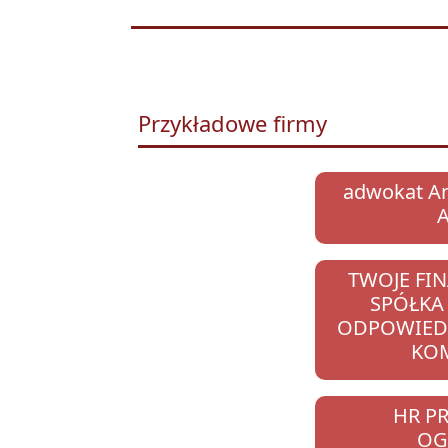
Przykładowe firmy
adwokat An
TWOJE FI
SPÓŁKA
ODPOWIEDZ
KO
HR PR
OG