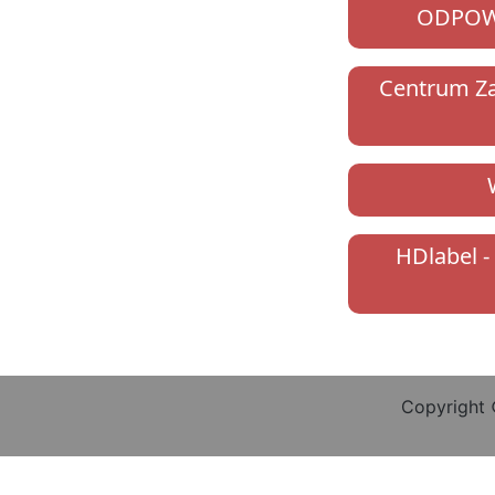
ODPOW
Centrum Za
HDlabel -
Copyright 