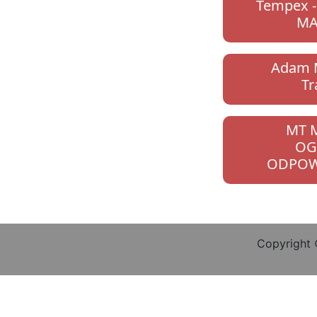
Tempex -
MA
Adam M
Tr
MT 
OG
ODPOW
Copyright 