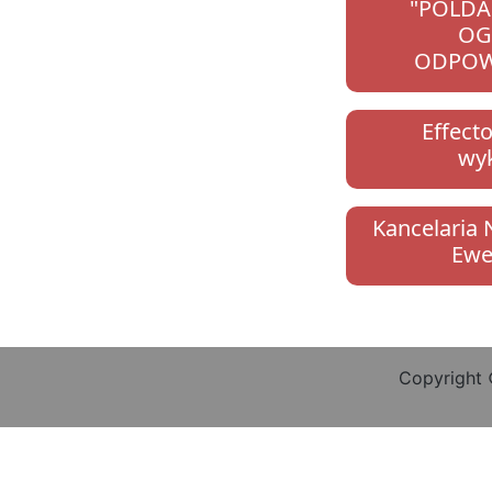
"POLDA
OG
ODPOW
Effecto
wy
Kancelaria 
Ewe
Copyright 