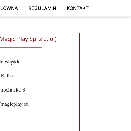
GŁÓWNA
REGULAMIN
KONTAKT
agic Play Sp. z o. o.)
lnośląskie
Kalisz
Chocimska 6
//magicplay.eu