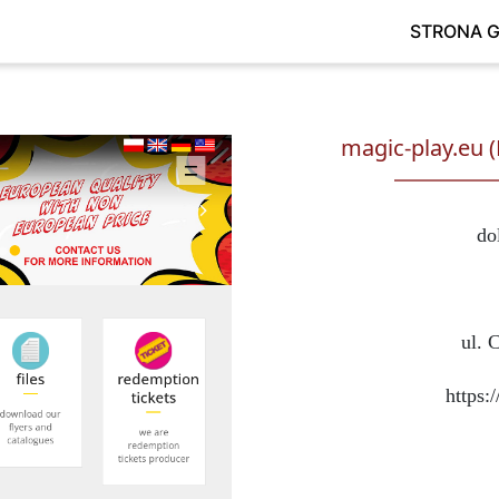
STRONA 
magic-play.eu (M
do
ul. 
https: