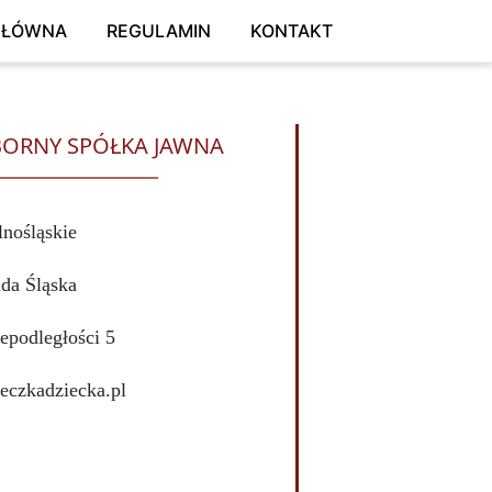
GŁÓWNA
REGULAMIN
KONTAKT
BORNY SPÓŁKA JAWNA
lnośląskie
da Śląska
epodległości 5
pteczkadziecka.pl