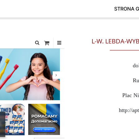
STRONA 
L-W. LEBDA-WY
do
Ru
Plac Ni
http://a