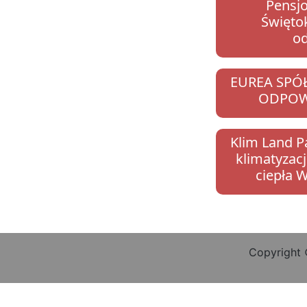
Pensj
Świętok
od
EUREA SPÓ
ODPOW
Klim Land P
klimatyzacj
ciepła W
Copyright 