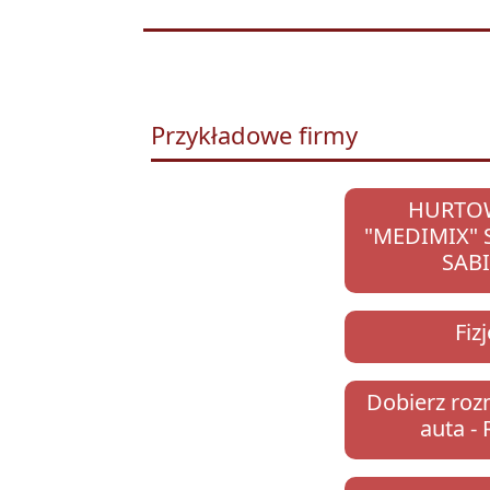
Przykładowe firmy
HURTO
"MEDIMIX" S
SAB
Fiz
Dobierz roz
auta -