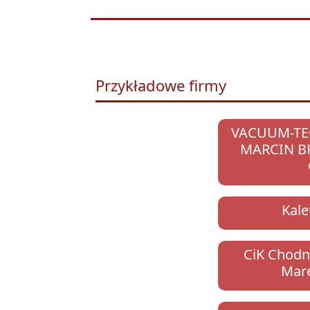
Przykładowe firmy
VACUUM-TE
MARCIN B
Kale
CiK Chodni
Mare