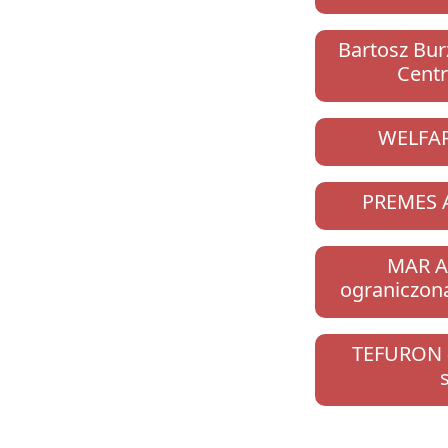
Bartosz Bur
Centr
WELFAR
PREMES 
MAR A
ograniczon
TEFURON -