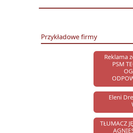
Przykładowe firmy
Reklama z
PSM TE
OG
ODPOW
Eleni Dr
TŁUMACZ J
AGNIE