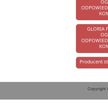
OG
ODPOWIEDZ
KO
GLORIA 
OG
ODPOWIEDZ
KO
Producent st
Copyright 