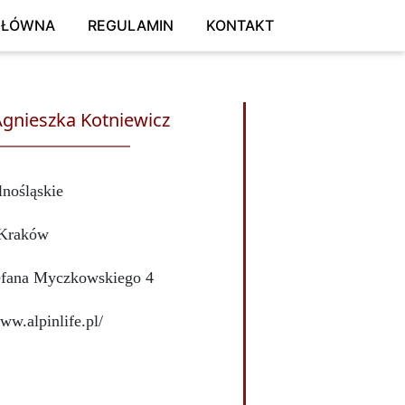
GŁÓWNA
REGULAMIN
KONTAKT
Agnieszka Kotniewicz
lnośląskie
Kraków
tefana Myczkowskiego 4
www.alpinlife.pl/