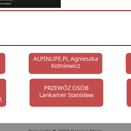
ALPINLIFE.PL Agnieszka
Kotniewicz
PRZEWÓZ OSÓB
Lankamer Stanisław
Ą