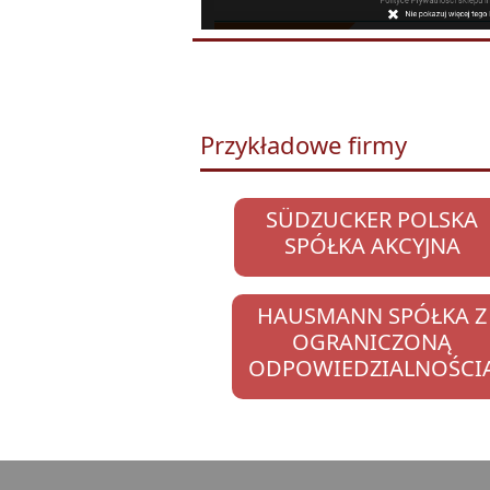
Przykładowe firmy
SÜDZUCKER POLSKA
SPÓŁKA AKCYJNA
HAUSMANN SPÓŁKA Z
OGRANICZONĄ
ODPOWIEDZIALNOŚCI